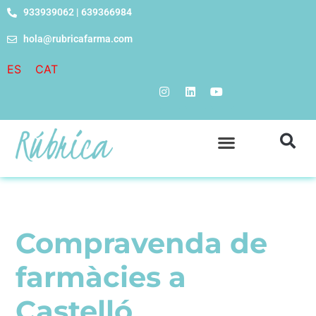
933939062 | 639366984
hola@rubricafarma.com
ES
CAT
Compravenda de
farmàcies a
Castelló