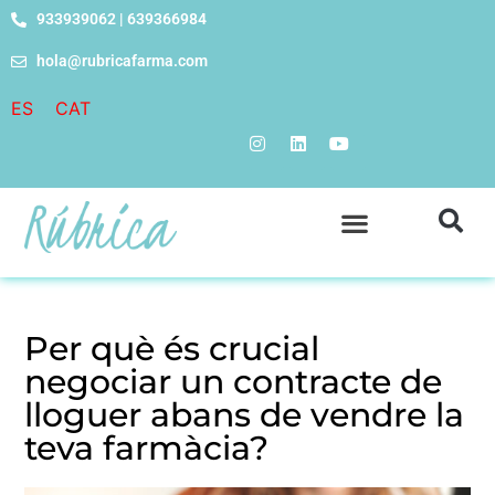
933939062 | 639366984
hola@rubricafarma.com
ES
CAT
Per què és crucial
negociar un contracte de
lloguer abans de vendre la
teva farmàcia?