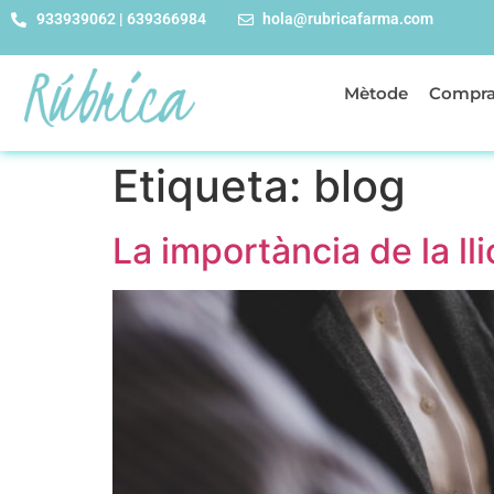
933939062 | 639366984
hola@rubricafarma.com
Mètode
Compra
Etiqueta:
blog
La importància de la lli