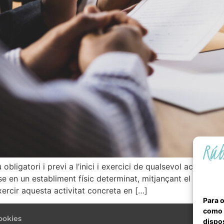
 obligatori i previ a l’inici i exercici de qualsevol activitat 
ar-se en un establiment físic determinat, mitjançant el qual l
xercir aquesta activitat concreta en […]
Para o
como l
ookies
dispos