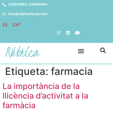
933939062 | 639366984
hola@rubricafarma.com
ES
CAT
Etiqueta:
farmacia
La importància de la
llicència d’activitat a la
farmàcia