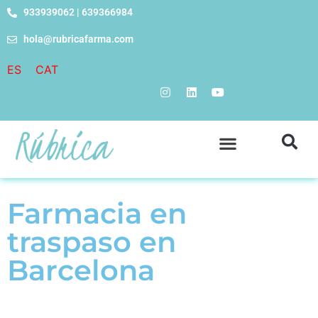
933939062 | 639366984
hola@rubricafarma.com
ES
CAT
Farmacia en
traspaso en
Barcelona