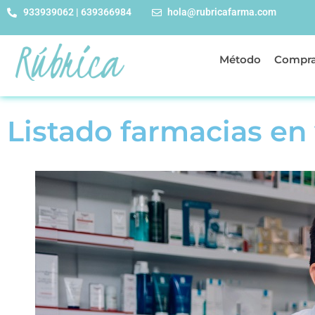
933939062 | 639366984
hola@rubricafarma.com
Método
Compra
Listado farmacias en