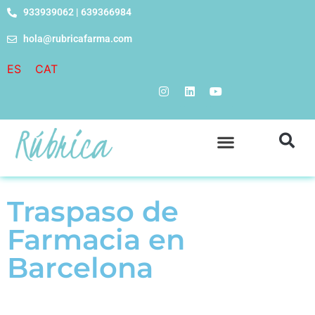
933939062 | 639366984
hola@rubricafarma.com
ES
CAT
Traspaso de
Farmacia en
Barcelona