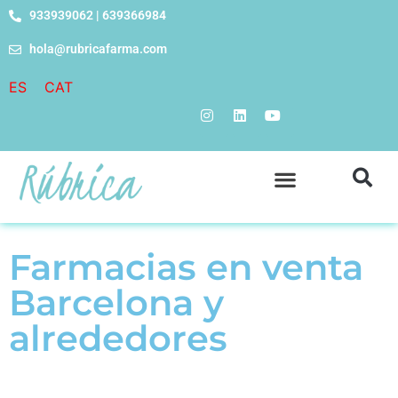
933939062 | 639366984
hola@rubricafarma.com
ES
CAT
Farmacias en venta
Barcelona y
alrededores