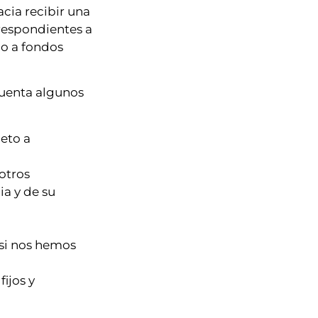
acia recibir una
respondientes a
o a fondos
cuenta algunos
eto a
otros
a y de su
 si nos hemos
ijos y