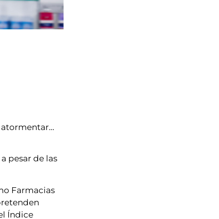
e atormentar…
o a pesar de las
omo Farmacias
pretenden
el Índice