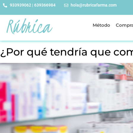
933939062 | 639366984
hola@rubricafarma.com
Método
Compra
¿Por qué tendría que co