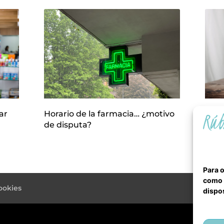
ar
Horario de la farmacia… ¿motivo
¿Qué
de disputa?
Com
Para o
como l
ookies
dispos